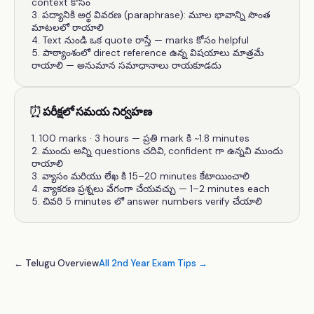
context కోసం
పద్యానికి అర్థ వివరణ (paraphrase): మూల భావాన్ని సొంత
మాటలలో రాయాలి
Text నుండి ఒక quote రాస్తే — marks కోసం helpful
పాఠ్యాంశంలో direct reference ఉన్న విషయాలు మాత్రమే
రాయాలి — అనుమాన సమాధానాలు రాయకూడదు
⏰
పరీక్షలో సమయ నిర్వహణ
100 marks · 3 hours — ప్రతి mark కి ~1.8 minutes
ముందు అన్ని questions చదివి, confident గా ఉన్నవి ముందు
రాయాలి
వ్యాసం మరియు లేఖ కి 15–20 minutes కేటాయించాలి
వ్యాకరణ ప్రశ్నలు వేగంగా చేయవచ్చు — 1–2 minutes each
చివరి 5 minutes లో answer numbers verify చేయాలి
← Telugu Overview
All 2nd Year Exam Tips →