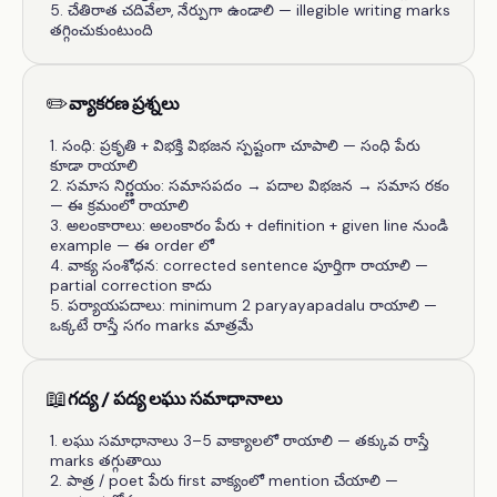
చేతిరాత చదివేలా, నేర్పుగా ఉండాలి — illegible writing marks
తగ్గించుకుంటుంది
✏️
వ్యాకరణ ప్రశ్నలు
సంధి: ప్రకృతి + విభక్తి విభజన స్పష్టంగా చూపాలి — సంధి పేరు
కూడా రాయాలి
సమాస నిర్ణయం: సమాసపదం → పదాల విభజన → సమాస రకం
— ఈ క్రమంలో రాయాలి
అలంకారాలు: అలంకారం పేరు + definition + given line నుండి
example — ఈ order లో
వాక్య సంశోధన: corrected sentence పూర్తిగా రాయాలి —
partial correction కాదు
పర్యాయపదాలు: minimum 2 paryayapadalu రాయాలి —
ఒక్కటే రాస్తే సగం marks మాత్రమే
📖
గద్య / పద్య లఘు సమాధానాలు
లఘు సమాధానాలు 3–5 వాక్యాలలో రాయాలి — తక్కువ రాస్తే
marks తగ్గుతాయి
పాత్ర / poet పేరు first వాక్యంలో mention చేయాలి —