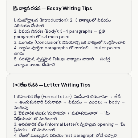
📝
వ్యాస రచన — Essay Writing Tips
ముఖోద్ఘాటన (Introduction): 2–3 వాక్యాలలో విషయం
పరిచయం చేయాలి
విషయ వివరణ (Body): 3–4 paragraphs — ప్రతి
paragraph లో ఒక main point
ముగింపు (Conclusion): విషయాన్ని ఒక వాక్యంలో సంగ్రహించాలి
వ్యాసం పూర్తిగా paragraphs లో రాయాలి — bullet points
తగదు
సరళమైన, స్పష్టమైన Telugu వాక్యాలు వాడాలి — సంకీర్ణ
వాక్యాలు avoid చేయాలి
✉️
లేఖ రచన — Letter Writing Tips
ఔపచారిక లేఖ (Formal Letter): పంపేవారి చిరునామా → తేదీ
→ అందుకునేవారి చిరునామా → విషయం → మొదలు → body →
ముగింపు
ఔపచారిక లేఖకు: 'మహాశయా' / 'మహాశయులారా' — 'మీ
విధేయుడు' తో ముగించాలి
అనధికారిక లేఖ (Informal Letter): స్నేహమైన opening — 'మీ
ప్రేమగల...' తో ముగించాలి
లేఖలో ముఖ్యమైన విషయం first paragraph లోనే చెప్పాలి