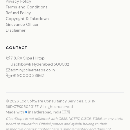
Privacy Policy
Terms and Conditions
Refund Policy
Copyright & Takedown
Grievance Officer
Disclaimer
CONTACT
718, RV Silpa Hilltop,
Gachibowli, Hyderabad 500032
admin@clearsteps.co.in
+91 90000 38862
© 2026 Eco Software Consultancy Services. GSTIN:
36DKZPK0802G1ZZ. All rights reserved.
Made with
♥
in Hyderabad, India 🇮🇳
ClearSteps is not affiliated with CBSE, NCERT, CISCE, TGBIE, or any state
board of education. Official papers and syllabi belong to their
respective boards; content here is supplementary and does not