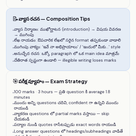
📝
వ్యాస రచన — Composition Tips
వ్యాస నిర్మాణం: ముఖోద్ఘాటన (introduction) → విషయ వివరణ
•
→ ముగింపు
లేఖ రాయడం: ఔపచారిక లేఖలో సరైన format తప్పకుండా వాడాలి
•
ముగింపు వాక్యం: 'ఇవే నా అభిప్రాయాలు' / 'ఇందులో మీకు...' style
•
అనుచ్ఛేద రచన: ఒక్కో paragraph లో ఒక main idea మాత్రమే
•
చేతిరాత స్పష్టంగా ఉండాలి — illegible writing loses marks
•
🎯
పరీక్ష వ్యూహం — Exam Strategy
100 marks · 3 hours — ప్రతి question కి average 1.8
•
minutes
ముందు అన్ని questions చదివి, confident గా ఉన్నవి ముందు
•
రాయండి
వ్యాకరణ questions లో partial marks వస్తాయి — skip
•
చేయకండి
పద్యాల నుండి quotes రాసేటప్పుడు exact words రాయండి
•
Long answer questions లో headings/subheadings వాడితే
•