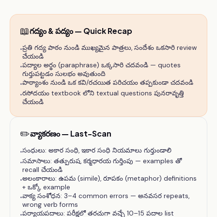
📖
గద్యం & పద్యం — Quick Recap
ప్రతి గద్య పాఠం నుండి ముఖ్యమైన పాత్రలు, సందేశం ఒకసారి review
•
చేయండి
పద్యాల అర్థం (paraphrase) ఒక్కసారి చదవండి — quotes
•
గుర్తుపట్టడం సులభం అవుతుంది
పాఠ్యాంశం నుండి ఒక కవి/రచయిత పరిచయం తప్పకుండా చదవండి
•
రసోదయం textbook లోని textual questions పునరావృత్తి
•
చేయండి
✏️
వ్యాకరణం — Last-Scan
సంధులు: అకార సంధి, ఇకార సంధి నియమాలు గుర్తుండాలి
•
సమాసాలు: తత్పురుష, కర్మధారయ గుర్తింపు — examples తో
•
recall చేయండి
అలంకారాలు: ఉపమ (simile), రూపకం (metaphor) definitions
•
+ ఒక్కో example
వాక్య సంశోధన: 3–4 common errors — అనవసర repeats,
•
wrong verb forms
పర్యాయపదాలు: పరీక్షలో తరచుగా వచ్చే 10–15 పదాల list
•